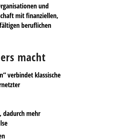
Organisationen und
schaft
mit finanziellen,
fältigen beruflichen
ders macht
“ verbindet klassische
rnetzter
t, dadurch mehr
lse
en